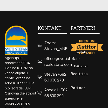
KONTAKT
PARTNERI
Zoom:
Stevan_MNE
Verified by
Agencija je
office@svetistefan-
osnovana 2004.
realestate.com
Estitor.com
Godine u Budvi sa
kancelarijom u
Realitica
Stevan +382
centru grada na
69 038 279
adresi Ulica 13.Jula
Partner
b.b. zgrada „BSP“.
Anđela | +382
Osnovna djelatnost
68 800 290
agencije je
posredovanje u