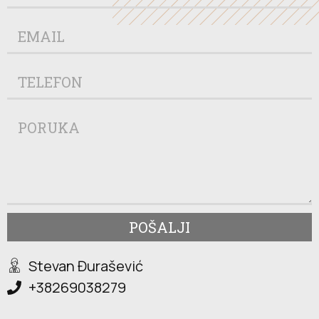
POŠALJI
Stevan Đurašević
+38269038279