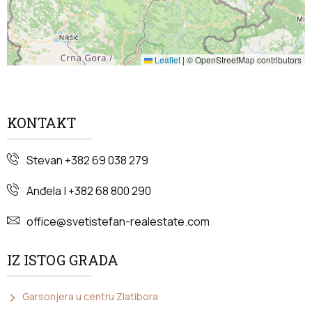
Leaflet
|
© OpenStreetMap contributors
KONTAKT
Stevan +382 69 038 279
Anđela | +382 68 800 290
office@svetistefan-realestate.com
IZ ISTOG GRADA
Garsonjera u centru Zlatibora