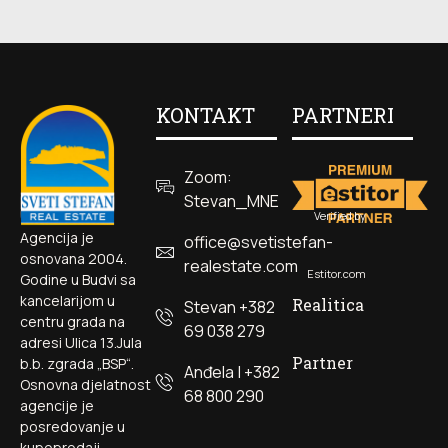
KONTAKT
PARTNERI
Zoom:
Stevan_MNE
Verified by
Agencija je
office@svetistefan-
osnovana 2004.
realestate.com
Estitor.com
Godine u Budvi sa
kancelarijom u
Realitica
Stevan +382
centru grada na
69 038 279
adresi Ulica 13.Jula
Partner
b.b. zgrada „BSP“.
Anđela | +382
Osnovna djelatnost
68 800 290
agencije je
posredovanje u
kupoprodaji