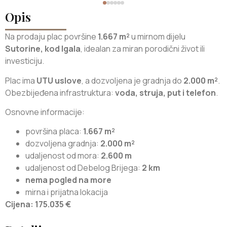
Opis
Na prodaju plac površine
1.667 m²
u mirnom dijelu
Sutorine, kod Igala
, idealan za miran porodični život ili
investiciju.
Plac ima
UTU uslove
, a dozvoljena je gradnja do
2.000 m²
.
Obezbijeđena infrastruktura:
voda, struja, put i telefon
.
Osnovne informacije:
površina placa:
1.667 m²
dozvoljena gradnja:
2.000 m²
udaljenost od mora:
2.600 m
udaljenost od Debelog Brijega:
2 km
nema pogled na more
mirna i prijatna lokacija
Cijena: 175.035 €