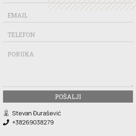
POŠALJI
Stevan Đurašević
+38269038279