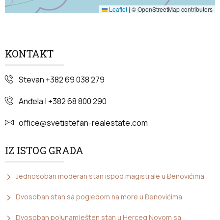
Leaflet
|
© OpenStreetMap contributors
KONTAKT
Stevan +382 69 038 279
Anđela | +382 68 800 290
office@svetistefan-realestate.com
IZ ISTOG GRADA
Jednosoban moderan stan ispod magistrale u Đenovićima
Dvosoban stan sa pogledom na more u Đenovićima
Dvosoban polunamješten stan u Herceg Novom sa