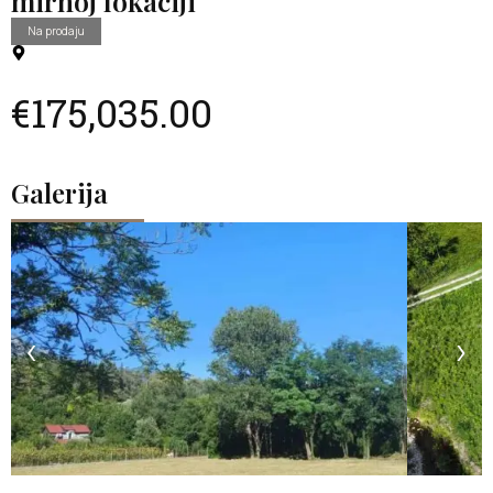
mirnoj lokaciji
Na prodaju
€175,035.00
Galerija
‹
›