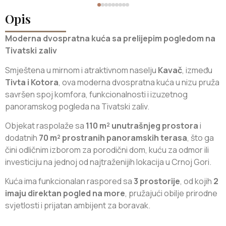
Opis
Moderna dvospratna kuća sa prelijepim pogledom na
Tivatski zaliv
Smještena u mirnom i atraktivnom naselju
Kavač
, između
Tivta i Kotora
, ova moderna dvospratna kuća u nizu pruža
savršen spoj komfora, funkcionalnosti i izuzetnog
panoramskog pogleda na Tivatski zaliv.
Objekat raspolaže sa
110 m² unutrašnjeg prostora
i
dodatnih
70 m² prostranih panoramskih terasa
, što ga
čini odličnim izborom za porodični dom, kuću za odmor ili
investiciju na jednoj od najtraženijih lokacija u Crnoj Gori.
Kuća ima funkcionalan raspored sa
3 prostorije
, od kojih
2
imaju direktan pogled na more
, pružajući obilje prirodne
svjetlosti i prijatan ambijent za boravak.