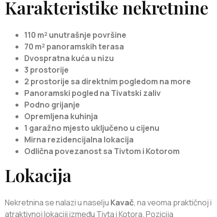
Karakteristike nekretnine
110 m² unutrašnje površine
70 m² panoramskih terasa
Dvospratna kuća u nizu
3 prostorije
2 prostorije sa direktnim pogledom na more
Panoramski pogled na Tivatski zaliv
Podno grijanje
Opremljena kuhinja
1 garažno mjesto uključeno u cijenu
Mirna rezidencijalna lokacija
Odlična povezanost sa Tivtom i Kotorom
Lokacija
Nekretnina se nalazi u naselju
Kavač
, na veoma praktičnoj i
atraktivnoj lokaciji između Tivta i Kotora. Pozicija