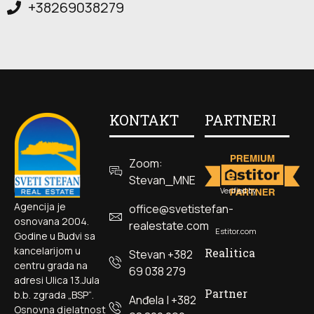
+38269038279
KONTAKT
PARTNERI
Zoom:
Stevan_MNE
Verified by
Agencija je
office@svetistefan-
osnovana 2004.
realestate.com
Estitor.com
Godine u Budvi sa
kancelarijom u
Realitica
Stevan +382
centru grada na
69 038 279
adresi Ulica 13.Jula
Partner
b.b. zgrada „BSP“.
Anđela | +382
Osnovna djelatnost