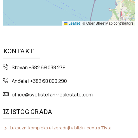
Leaflet
|
© OpenStreetMap contributors
KONTAKT
Stevan +382 69 038 279
Anđela | +382 68 800 290
office@svetistefan-realestate.com
IZ ISTOG GRADA
Luksuzni kompleks u izgradnji u blizini centra Tivta