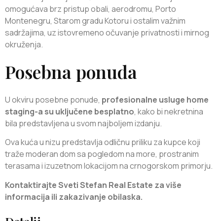
omogućava brz pristup obali, aerodromu, Porto
Montenegru, Starom gradu Kotoru i ostalim važnim
sadržajima, uz istovremeno očuvanje privatnosti i mirnog
okruženja.
Posebna ponuda
U okviru posebne ponude,
profesionalne usluge home
staging-a su uključene besplatno
, kako bi nekretnina
bila predstavljena u svom najboljem izdanju.
Ova kuća u nizu predstavlja odličnu priliku za kupce koji
traže moderan dom sa pogledom na more, prostranim
terasama i izuzetnom lokacijom na crnogorskom primorju.
Kontaktirajte Sveti Stefan Real Estate za više
informacija ili zakazivanje obilaska.