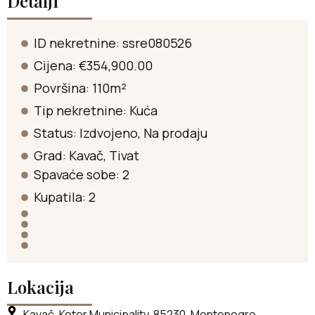
Detalji
ID nekretnine: ssre080526
Cijena: €354,900.00
Površina: 110m²
Tip nekretnine:
Kuća
Status:
Izdvojeno
,
Na prodaju
Grad:
Kavač
,
Tivat
Spavaće sobe: 2
Kupatila: 2
Lokacija
Kavač, Kotor Municipality, 85230, Montenegro