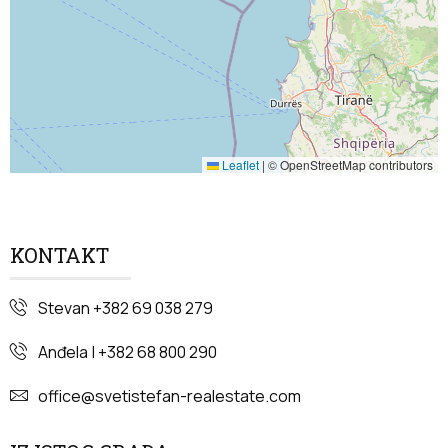
Leaflet
|
© OpenStreetMap contributors
KONTAKT
Stevan +382 69 038 279
Anđela | +382 68 800 290
office@svetistefan-realestate.com