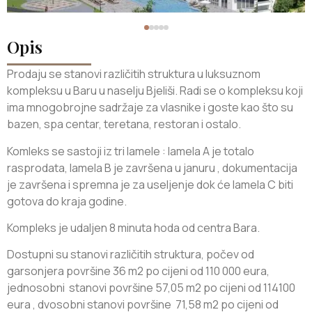
Opis
Prodaju se stanovi različitih struktura u luksuznom
kompleksu u Baru u naselju Bjeliši. Radi se o kompleksu koji
ima mnogobrojne sadržaje za vlasnike i goste kao što su
bazen, spa centar, teretana, restoran i ostalo.
Komleks se sastoji iz tri lamele : lamela A je totalo
rasprodata, lamela B je završena u januru , dokumentacija
je završena i spremna je za useljenje dok će lamela C biti
gotova do kraja godine.
Kompleks je udaljen 8 minuta hoda od centra Bara.
Dostupni su stanovi različitih struktura, počev od
garsonjera površine 36 m2 po cijeni od 110 000 eura,
jednosobni stanovi površine 57,05 m2 po cijeni od 114100
eura , dvosobni stanovi površine 71,58 m2 po cijeni od