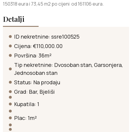
150318 eura i 73,45 m2 po cijeni od 161106 eura.
Detalji
ID nekretnine: ssre100525
Cijena: €110,000.00
Površina: 36m²
Tip nekretnine:
Dvosoban stan
,
Garsonjera
,
Jednosoban stan
Status:
Na prodaju
Grad:
Bar
,
Bjeliši
Kupatila: 1
Plac: 1m²