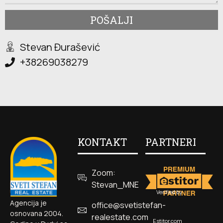
POŠALJI
Stevan Đurašević
+38269038279
KONTAKT
PARTNERI
Zoom:
Stevan_MNE
Verified by
Agencija je
office@svetistefan-
osnovana 2004.
realestate.com
Estitor.com