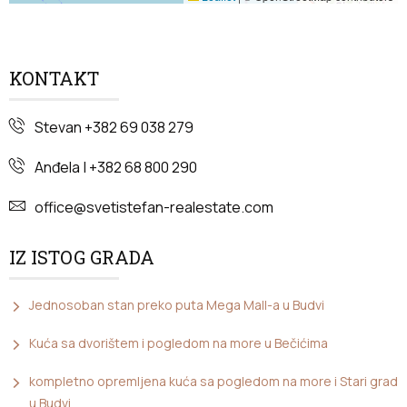
KONTAKT
Stevan +382 69 038 279
Anđela | +382 68 800 290
office@svetistefan-realestate.com
IZ ISTOG GRADA
Jednosoban stan preko puta Mega Mall-a u Budvi
Kuća sa dvorištem i pogledom na more u Bečićima
kompletno opremljena kuća sa pogledom na more i Stari grad
u Budvi