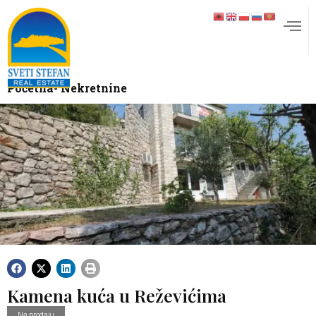
Početna
- Nekretnine
Kamena kuća u Reževićima
Na prodaju