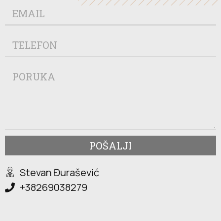
POŠALJI
Stevan Đurašević
+38269038279