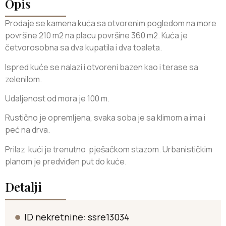
Opis
Prodaje se kamena kuća sa otvorenim pogledom na more
površine 210 m2 na placu površine 360 m2. Kuća je
četvorosobna sa dva kupatila i dva toaleta.
Ispred kuće se nalazi i otvoreni bazen kao i terase sa
zelenilom.
Udaljenost od mora je 100 m.
Rustično je opremljena, svaka soba je sa klimom a ima i
peć na drva.
Prilaz
kući
je
trenutno
pješačkom
stazom.
Urbanističkim
planom
je
predviđen
put
do
kuće.
Detalji
ID nekretnine: ssre13034