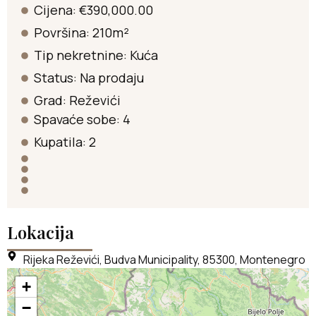
Cijena: €390,000.00
Površina: 210m²
Tip nekretnine:
Kuća
Status:
Na prodaju
Grad:
Reževići
Spavaće sobe: 4
Kupatila: 2
Lokacija
Rijeka Reževići, Budva Municipality, 85300, Montenegro
+
−