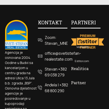
KONTAKT
PARTNERI
Zoom:
Stevan_MNE
Verified by
Agencija je
office@svetistefan-
osnovana 2004.
realestate.com
Estitor.com
Godine u Budvi sa
kancelarijom u
Realitica
Stevan +382
centru grada na
69 038 279
adresi Ulica 13.Jula
Partner
b.b. zgrada „BSP“.
Anđela | +382
Osnovna djelatnost
68 800 290
agencije je
posredovanje u
kupoprodaji
nekretnina na