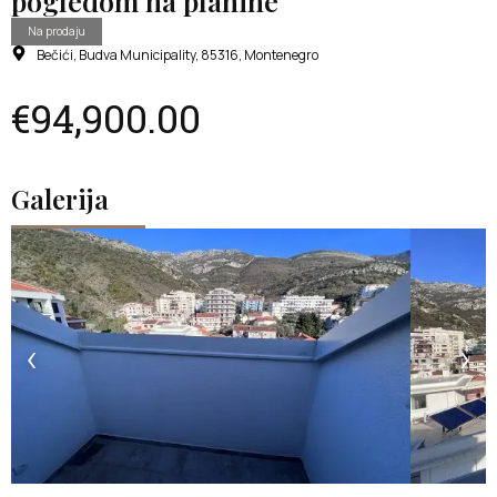
pogledom na planine
Na prodaju
Bečići, Budva Municipality, 85316, Montenegro
€94,900.00
Galerija
‹
›