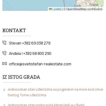
Leaflet
|
© OpenStreetMap contributors
KONTAKT
Stevan +382 69 038 279
Anđela | +382 68 800 290
office@svetistefan-realestate.com
IZ ISTOG GRADA
Jednosoban stan u Bečićima sa pogledom na more kod crkve
Svetog Tome u Bečićima
Jednosoban stan preko puta Mega Mall-a u Budvi