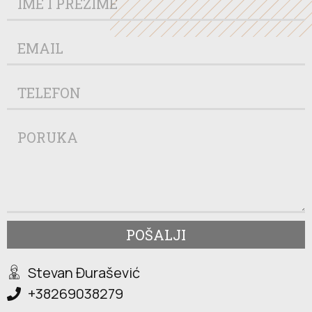
POŠALJI
Stevan Đurašević
+38269038279