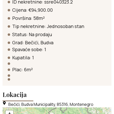
ID nekretnine: ssre040323.2
Cijena: €94,900.00
Površina: 58m²
Tip nekretnine:
Jednosoban stan
Status:
Na prodaju
Grad:
Bečići
,
Budva
Spavaće sobe: 1
Kupatila: 1
Plac: 6m²
Lokacija
Bečići, Budva Municipality, 85316, Montenegro