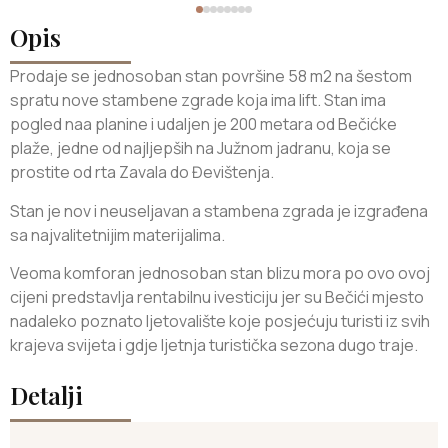
Opis
Prodaje se jednosoban stan površine 58 m2 na šestom
spratu nove stambene zgrade koja ima lift. Stan ima
pogled naa planine i udaljen je 200 metara od Bečićke
plaže, jedne od najljepših na Južnom jadranu, koja se
prostite od rta Zavala do Đevištenja.
Stan je nov i neuseljavan a stambena zgrada je izgrađena
sa najvalitetnijim materijalima.
Veoma komforan jednosoban stan blizu mora po ovo ovoj
cijeni predstavlja rentabilnu ivesticiju jer su Bečići mjesto
nadaleko poznato ljetovalište koje posjećuju turisti iz svih
krajeva svijeta i gdje ljetnja turistička sezona dugo traje.
Detalji