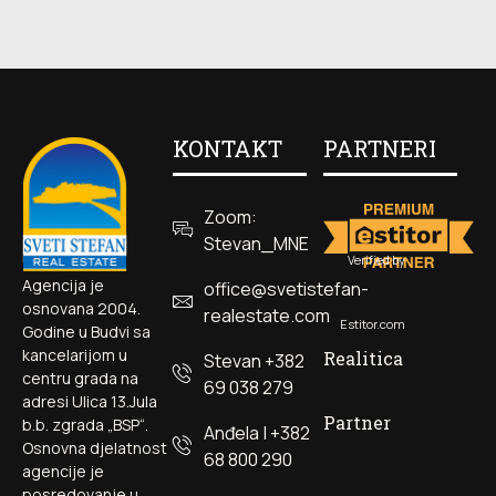
KONTAKT
PARTNERI
Zoom:
Stevan_MNE
Verified by
Agencija je
office@svetistefan-
osnovana 2004.
realestate.com
Estitor.com
Godine u Budvi sa
kancelarijom u
Realitica
Stevan +382
centru grada na
69 038 279
adresi Ulica 13.Jula
Partner
b.b. zgrada „BSP“.
Anđela | +382
Osnovna djelatnost
68 800 290
agencije je
posredovanje u