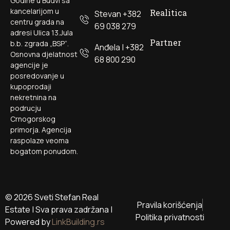
Godine u Budvi sa
kancelarijom u
Realitica
Stevan +382
centru grada na
69 038 279
adresi Ulica 13.Jula
Partner
b.b. zgrada „BSP“.
Anđela | +382
Osnovna djelatnost
68 800 290
agencije je
posredovanje u
kupoprodaji
nekretnina na
podrucju
Crnogorskog
primorja. Agencija
raspolaze veoma
bogatom ponudom.
© 2026 Sveti Stefan Real
Pravila korišćenja
Estate | Sva prava zadržana |
Politika privatnosti
Powered by
LinkBuilding.rs