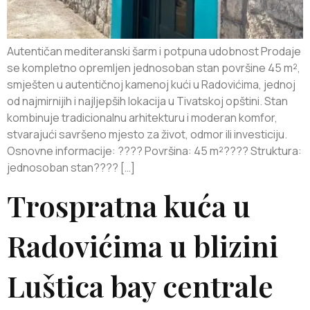
Autentičan mediteranski šarm i potpuna udobnost Prodaje
se kompletno opremljen jednosoban stan površine 45 m²,
smješten u autentičnoj kamenoj kući u Radovićima, jednoj
od najmirnijih i najljepših lokacija u Tivatskoj opštini. Stan
kombinuje tradicionalnu arhitekturu i moderan komfor,
stvarajući savršeno mjesto za život, odmor ili investiciju.
Osnovne informacije: ???? Površina: 45 m²????️ Struktura:
jednosoban stan????️ […]
Trospratna kuća u
Radovićima u blizini
Luštica bay centrale