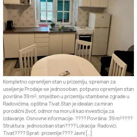
Kompletno opremljen stan u prizemlju, spreman za
useljenje Prodaje se jednosoban, potpuno opremljen stan
površine 39 m², smješten u prizemlju stambene zgrade u
Radovićima, opština Tivat.Stan je idealan za miran
porodični život, odmor na moru ili kao investicija za
izdavanje. Osnovne informacije: ???? Površina: 39 m²????️
Struktura: jednosoban stan???? Lokacija: Radovići,
Tivat????️ Sprat: prizemlje???? Javni […]