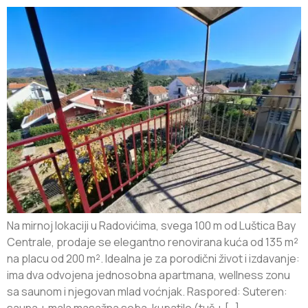
Na mirnoj lokaciji u Radovićima, svega 100 m od Luštica Bay
Centrale, prodaje se elegantno renovirana kuća od 135 m²
na placu od 200 m². Idealna je za porodični život i izdavanje:
ima dva odvojena jednosobna apartmana, wellness zonu
sa saunom i njegovan mlad voćnjak. Raspored: Suteren:
sauna + mala masažna soba, kupatilo (tuš + […]