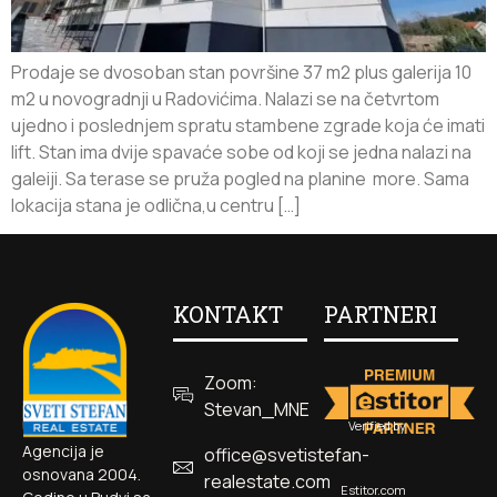
Prodaje se dvosoban stan površine 37 m2 plus galerija 10
m2 u novogradnji u Radovićima. Nalazi se na četvrtom
ujedno i poslednjem spratu stambene zgrade koja će imati
lift. Stan ima dvije spavaće sobe od koji se jedna nalazi na
galeiji. Sa terase se pruža pogled na planine more. Sama
lokacija stana je odlična,u centru […]
KONTAKT
PARTNERI
Zoom:
Stevan_MNE
Verified by
Agencija je
office@svetistefan-
osnovana 2004.
realestate.com
Estitor.com