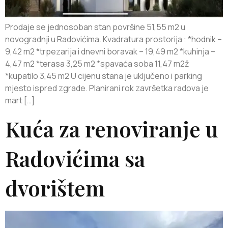
Prodaje se jednosoban stan površine 51,55 m2 u
novogradnji u Radovićima. Kvadratura prostorija : *hodnik –
9,42 m2 *trpezarija i dnevni boravak – 19,49 m2 *kuhinja –
4,47 m2 *terasa 3,25 m2 *spavaća soba 11,47 m2ž
*kupatilo 3,45 m2 U cijenu stana je uključeno i parking
mjesto ispred zgrade. Planirani rok završetka radova je
mart […]
Kuća za renoviranje u
Radovićima sa
dvorištem