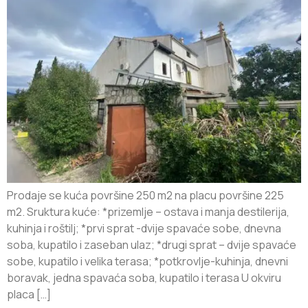
Prodaje se kuća površine 250 m2 na placu površine 225
m2. Sruktura kuće: *prizemlje – ostava i manja destilerija,
kuhinja i roštilj; *prvi sprat -dvije spavaće sobe, dnevna
soba, kupatilo i zaseban ulaz; *drugi sprat – dvije spavaće
sobe, kupatilo i velika terasa; *potkrovlje-kuhinja, dnevni
boravak, jedna spavaća soba, kupatilo i terasa U okviru
placa […]